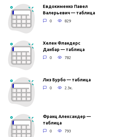
Евдокименко Павел
Валерьевич — таблица
0
829
Хелен Фландерс
Данбар — таблица
0
782
Лиз Бурбо — таблица
0
2.3к.
Франц Александер —
таблица
0
793