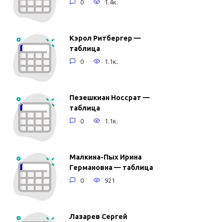
0
1.4к.
Кэрол Ритбергер —
таблица
0
1.1к.
Пезешкиан Носсрат —
таблица
0
1.1к.
Малкина-Пых Ирина
Германовна — таблица
0
921
Лазарев Сергей