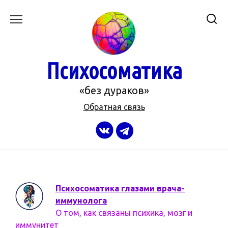
Перейти
к
содержанию
Психосоматика
«без дураков»
Обратная связь
Психосоматика глазами врача-
иммунолога
О том, как связаны психика, мозг и
иммунитет