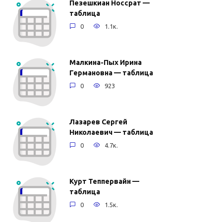
Пезешкиан Носсрат —
таблица
0
1.1к.
Малкина-Пых Ирина
Германовна — таблица
0
923
Лазарев Сергей
Николаевич — таблица
0
4.7к.
Курт Теппервайн —
таблица
0
1.5к.