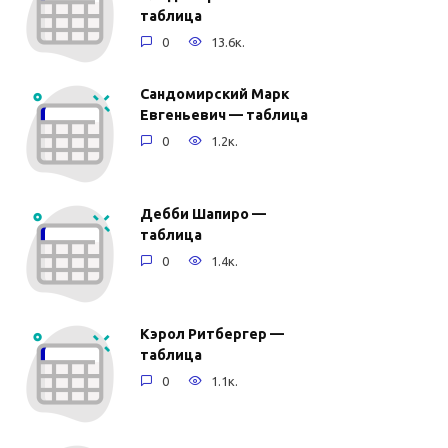
таблица
0
13.6к.
Сандомирский Марк
Евгеньевич — таблица
0
1.2к.
Дебби Шапиро —
таблица
0
1.4к.
Кэрол Ритбергер —
таблица
0
1.1к.