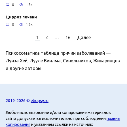
0
1.5к.
Цирроз печени
0
1.3к.
Пагинация
1
2
…
16
Далее
записей
Психосоматика таблица причин заболеваний —
Луиза Хей, Лууле Виилма, Синельников, Жикаринцев
и другие авторы
2019-2026 ©
etiopsy.ru
Любое использование и/или копирование материалов
сайта допускается исключительно при соблюдении
правил
копирования
и указанием ссылки на источник: