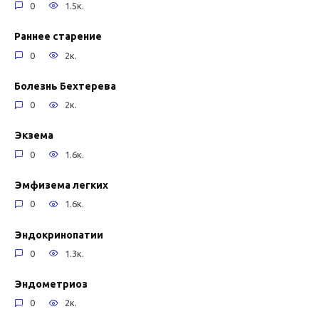
0
1.5к.
Раннее старение
0
2к.
Болезнь Бехтерева
0
2к.
Экзема
0
1.6к.
Эмфизема легких
0
1.6к.
Эндокринопатии
0
1.3к.
Эндометриоз
0
2к.