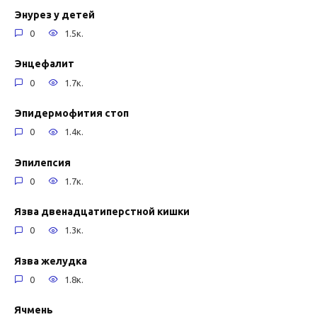
Энурез у детей
0
1.5к.
Энцефалит
0
1.7к.
Эпидермофития стоп
0
1.4к.
Эпилепсия
0
1.7к.
Язва двенадцатиперстной кишки
0
1.3к.
Язва желудка
0
1.8к.
Ячмень