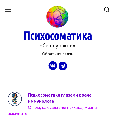
Перейти
к
содержанию
Психосоматика
«без дураков»
Обратная связь
Психосоматика глазами врача-
иммунолога
О том, как связаны психика, мозг и
иммунитет