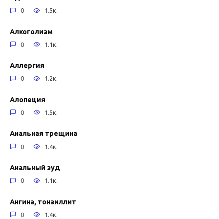
0
1.5к.
Алкоголизм
0
1.1к.
Аллергия
0
1.2к.
Алопеция
0
1.5к.
Анальная трещина
0
1.4к.
Анальный зуд
0
1.1к.
Ангина, тонзиллит
0
1.4к.