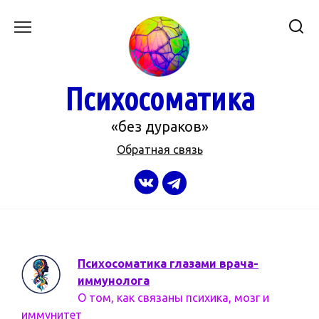
Перейти
к
содержанию
Психосоматика
«без дураков»
Обратная связь
Психосоматика глазами врача-
иммунолога
О том, как связаны психика, мозг и
иммунитет