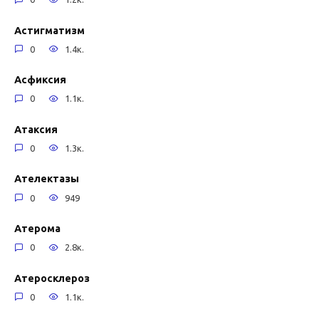
Астигматизм
0
1.4к.
Асфиксия
0
1.1к.
Атаксия
0
1.3к.
Ателектазы
0
949
Атерома
0
2.8к.
Атеросклероз
0
1.1к.