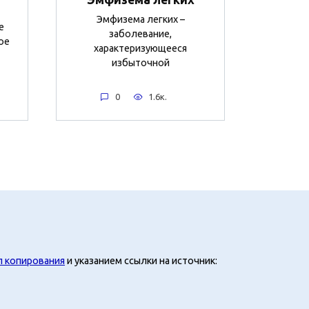
Эмфизема легких –
е
заболевание,
ое
характеризующееся
избыточной
0
1.6к.
л копирования
и указанием ссылки на источник: