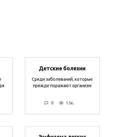
Детские болезни
е
Среди заболеваний, которые
ря
прежде поражают организм
0
1.5к.
Эмфизема легких