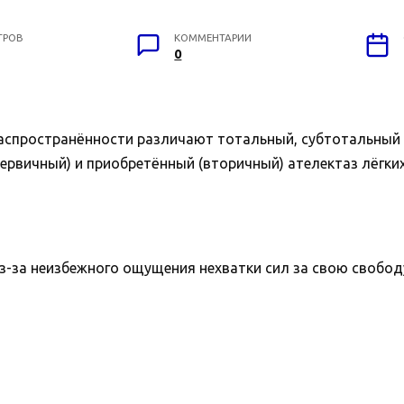
ТРОВ
КОММЕНТАРИИ
0
распространённости различают тотальный, субтотальный 
рвичный) и приобретённый (вторичный) ателектаз лёгких
з-за неизбежного ощущения нехватки сил за свою свобод