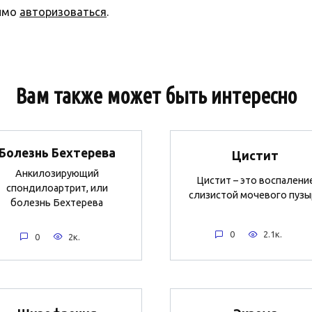
димо
авторизоваться
.
Вам также может быть интересно
Болезнь Бехтерева
Цистит
Анкилозирующий
Цистит – это воспалени
спондилоартрит, или
слизистой мочевого пузы
болезнь Бехтерева
0
2.1к.
0
2к.