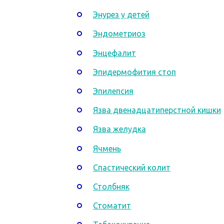
Энурез у детей
Эндометриоз
Энцефалит
Эпидермофития стоп
Эпилепсия
Язва двенадцатиперстной кишки
Язва желудка
Ячмень
Спастический колит
Столбняк
Стоматит