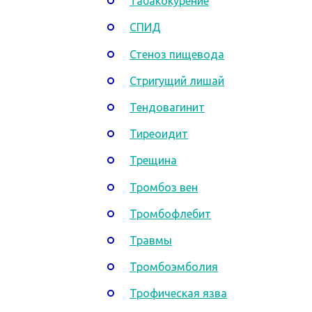
Табакокурение
СПИД
Стеноз пищевода
Стригущий лишай
Тендовагинит
Тиреоидит
Трещина
Тромбоз вен
Тромбофлебит
Травмы
Тромбоэмболия
Трофическая язва