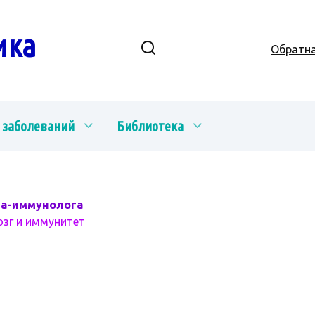
ика
Обратна
 заболеваний
Библиотека
ча-иммунолога
озг и иммунитет