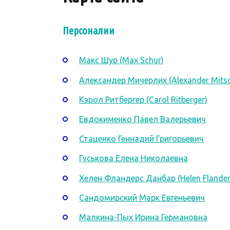
Персоналии
Макс Шур (Max Schur)
Александер Мичерлих (Alexander Mitsc
Кэрол Ритбергер (Carol Ritberger)
Евдокименко Павел Валерьевич
Стаценко Геннадий Григорьевич
Гуськова Елена Николаевна
Хелен Фландерс Данбар (Helen Flander
Сандомирский Марк Евгеньевич
Малкина-Пых Ирина Германовна