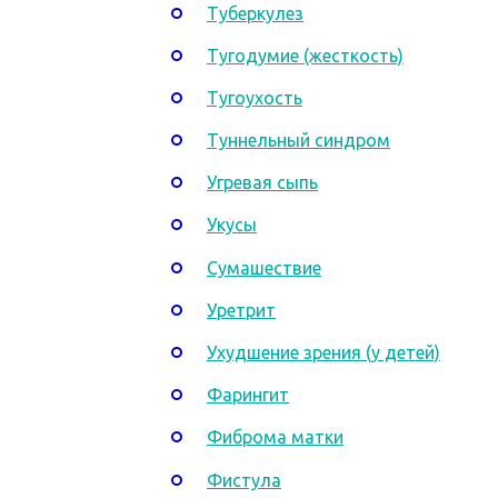
Туберкулез
Тугодумие (жесткость)
Тугоухость
Туннельный синдром
Угревая сыпь
Укусы
Сумашествие
Уретрит
Ухудшение зрения (у детей)
Фарингит
Фиброма матки
Фистула