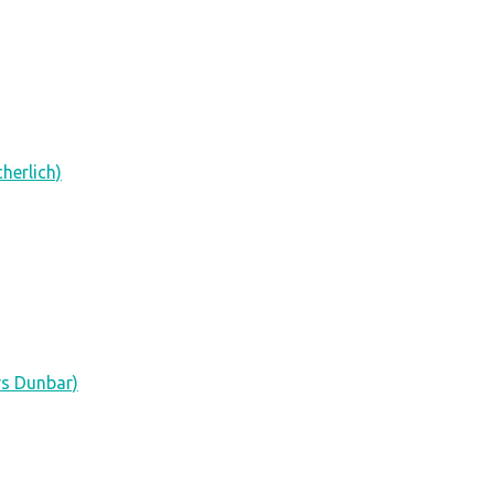
herlich)
s Dunbar)