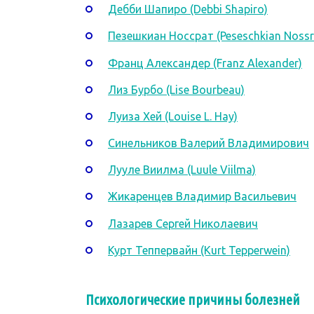
Дебби Шапиро (Debbi Shapiro)
Пезешкиан Носсрат (Peseschkian Nossr
Франц Александер (Franz Alexander)
Лиз Бурбо (Lise Bourbeau)
Луиза Хей (Louise L. Hay)
Синельников Валерий Владимирович
Лууле Виилма (Luule Viilma)
Жикаренцев Владимир Васильевич
Лазарев Сергей Николаевич
Курт Теппервайн (Kurt Tepperwein)
Психологические причины болезней