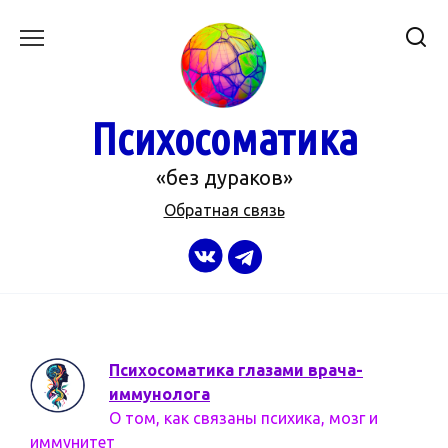
Перейти
к
содержанию
Психосоматика
«без дураков»
Обратная связь
Психосоматика глазами врача-
иммунолога
О том, как связаны психика, мозг и
иммунитет