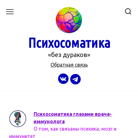
Перейти
к
содержанию
Психосоматика
«без дураков»
Обратная связь
Психосоматика глазами врача-
иммунолога
О том, как связаны психика, мозг и
иммунитет