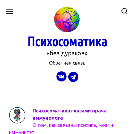
Перейти
к
содержанию
Психосоматика
«без дураков»
Обратная связь
Психосоматика глазами врача-
иммунолога
О том, как связаны психика, мозг и
иммунитет