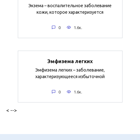
Экзема – воспалительное заболевание
кожи, которое характеризуется
0
1.6к.
Эмфизема легких
Эмфизема легких – заболевание,
характеризующееся избыточной
0
1.6к.
< -->