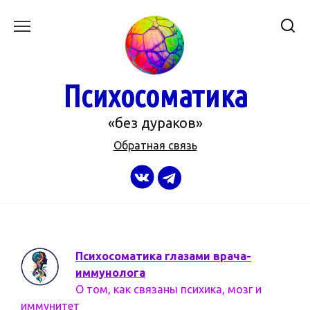
Перейти
к
содержанию
Психосоматика
«без дураков»
Обратная связь
Психосоматика глазами врача-
иммунолога
О том, как связаны психика, мозг и
иммунитет