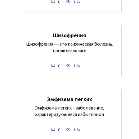
0
1.7к.
Шизофрения
Шизофрения — это психическая болезнь,
проявляющаяся
0
1.6к.
Эмфизема легких
Эмфизема легких – заболевание,
характеризующееся избыточной
0
1.6к.