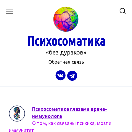
Перейти
к
содержанию
Психосоматика
«без дураков»
Обратная связь
Психосоматика глазами врача-
иммунолога
О том, как связаны психика, мозг и
иммунитет