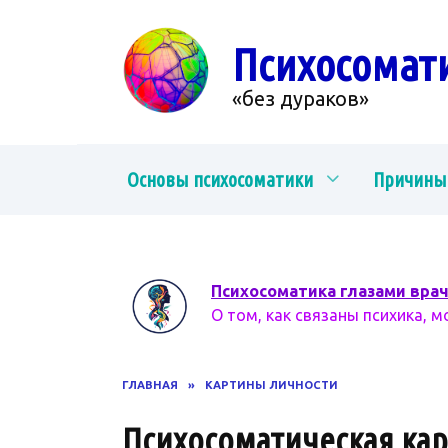
Перейти
к
Психосомат
содержанию
«без дураков»
Основы психосоматики
Причины
Психосоматика глазами вра
О том, как связаны психика, м
ГЛАВНАЯ
»
КАРТИНЫ ЛИЧНОСТИ
Психосоматическая ка