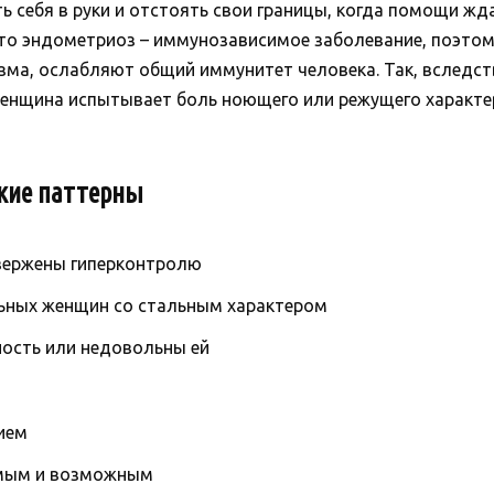
ь себя в руки и отстоять свои границы, когда помощи жда
что эндометриоз – иммунозависимое заболевание, поэтом
зма, ослабляют общий иммунитет человека. Так, вследст
женщина испытывает боль ноющего или режущего характе
кие паттерны
двержены гиперконтролю
льных женщин со стальным характером
ость или недовольны ей
ием
мым и возможным