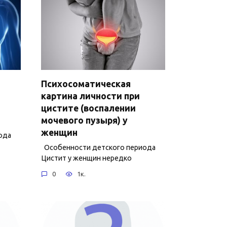
Психосоматическая
картина личности при
цистите (воспалении
мочевого пузыря) у
женщин
ода
Особенности детского периода
Цистит у женщин нередко
0
1к.