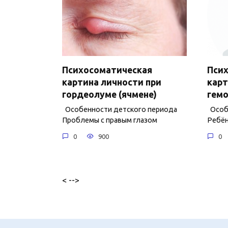
Психосоматическая
Пси
картина личности при
карт
гордеолуме (ячмене)
гем
Особенности детского периода
Особе
Проблемы с правым глазом
Ребён
0
900
0
< -->