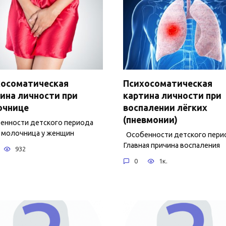
хосоматическая
Психосоматическая
ина личности при
картина личности при
очнице
воспалении лёгких
(пневмонии)
нности детского периода
 молочница у женщин
Особенности детского пери
Главная причина воспаления
932
0
1к.