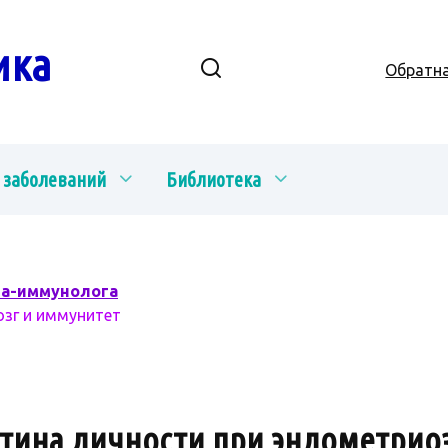
ика
Обратна
 заболеваний
Библиотека
ча-иммунолога
озг и иммунитет
ртина личности при эндометрио