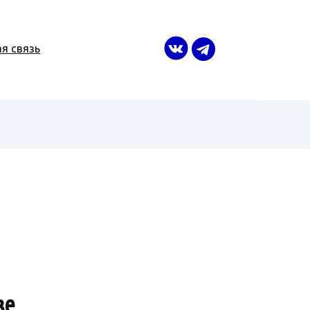
я связь
зе