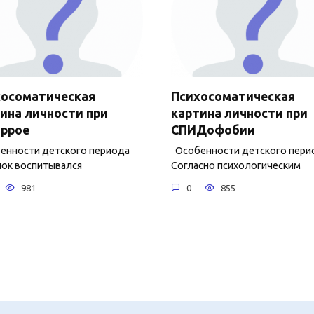
хосоматическая
Психосоматическая
ина личности при
картина личности при
оррое
СПИДофобии
нности детского периода
Особенности детского пери
ок воспитывался
Согласно психологическим
981
0
855