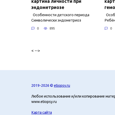
картина личности при
карт
эндометриозе
гем
Особенности детского периода
Особе
Символически эндометриоз
Ребён
0
895
0
< -->
2019-2026 ©
etiopsy.ru
Любое использование и/или копирование мате
www.etiopsy.ru
Карта сайта