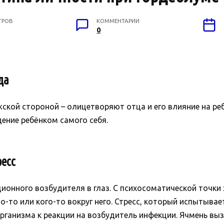
ТРОВ
КОММЕНТАРИИ
0
да
ской стороной – олицетворяют отца и его влияние на ре
дение ребёнком самого себя.
есс
ионного возбудителя в глаз. С психосоматической точки 
-то или кого-то вокруг него. Стресс, который испытывает
ганизма к реакции на возбудитель инфекции. Ячмень вызы