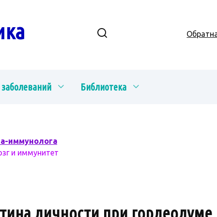
ика
Обратна
 заболеваний
Библиотека
ча-иммунолога
озг и иммунитет
тина личности при гордеолуме 