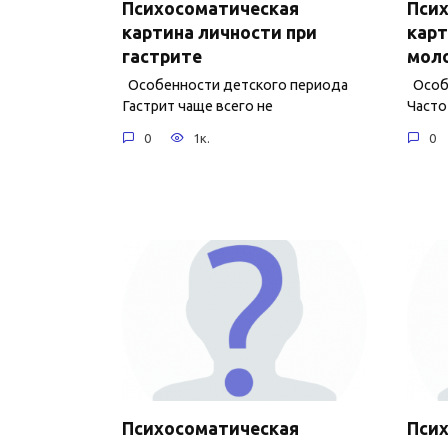
Психосоматическая
Пси
картина личности при
карт
гастрите
мол
Особенности детского периода
Особе
Гастрит чаще всего не
Часто
0
1к.
0
Психосоматическая
Пси