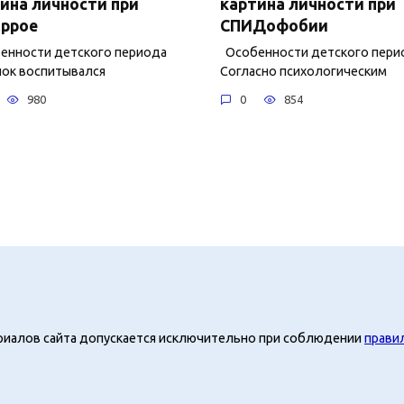
ина личности при
картина личности при
оррое
СПИДофобии
нности детского периода
Особенности детского пери
ок воспитывался
Согласно психологическим
980
0
854
риалов сайта допускается исключительно при соблюдении
прави