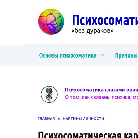
Перейти
к
Психосомат
содержанию
«без дураков»
Основы психосоматики
Причины
Психосоматика глазами вра
О том, как связаны психика, м
ГЛАВНАЯ
»
КАРТИНЫ ЛИЧНОСТИ
Психосоматическая кар