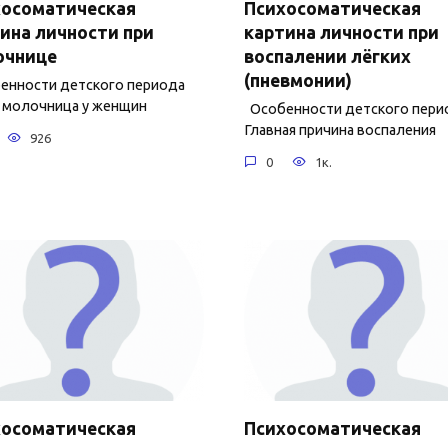
хосоматическая
Психосоматическая
ина личности при
картина личности при
очнице
воспалении лёгких
(пневмонии)
нности детского периода
 молочница у женщин
Особенности детского пери
Главная причина воспаления
926
0
1к.
хосоматическая
Психосоматическая