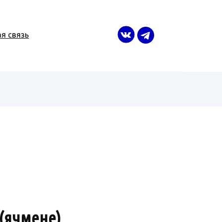
я связь
(ячмене)