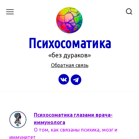
Перейти
к
содержанию
Психосоматика
«без дураков»
Обратная связь
Психосоматика глазами врача-
иммунолога
О том, как связаны психика, мозг и
иммунитет