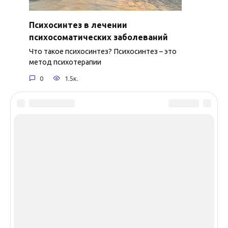
Психосинтез в лечении
психосоматических заболеваний
Что такое психосинтез? Психосинтез – это
метод психотерапии
0
1.5к.
< -->
2019-2026 ©
etiopsy.ru
Любое использование и/или копирование материалов
сайта допускается исключительно при соблюдении
правил
копирования
и указанием ссылки на источник:
www.etiopsy.ru