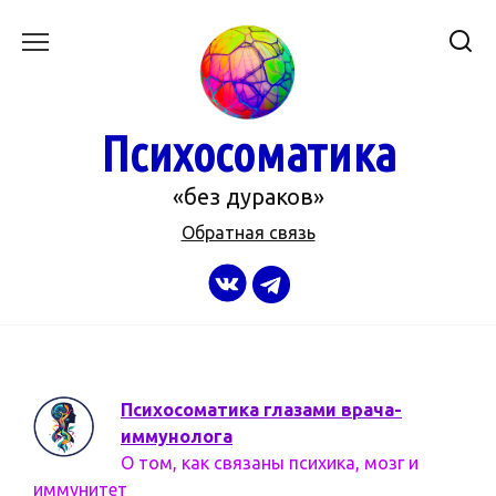
Перейти
к
содержанию
Психосоматика
«без дураков»
Обратная связь
Психосоматика глазами врача-
иммунолога
О том, как связаны психика, мозг и
иммунитет