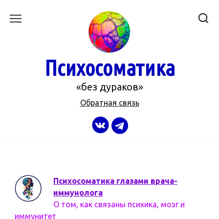
Перейти
к
содержанию
Психосоматика
«без дураков»
Обратная связь
Психосоматика глазами врача-
иммунолога
О том, как связаны психика, мозг и
иммунитет