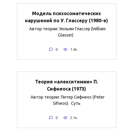
Модель психосоматических
нарушений по У. Глассеру (1980-е)
Автор теории: Уильям Глассер (William
Glasser)
0
1.4к.
Теория «алекситимии» П.
Сифнеоса (1973)
Автор теории: Питер Сифнеос (Peter
Sifneos) Суть
0
2.1к.