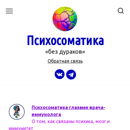
Перейти
к
содержанию
Психосоматика
«без дураков»
Обратная связь
Психосоматика глазами врача-
иммунолога
О том, как связаны психика, мозг и
иммунитет