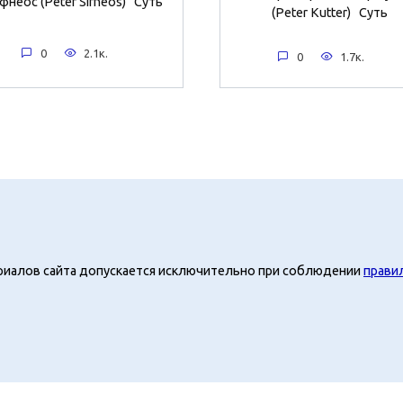
фнеос (Peter Sifneos) Суть
(Peter Kutter) Суть
0
2.1к.
0
1.7к.
риалов сайта допускается исключительно при соблюдении
прави