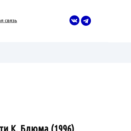
я связь
и К. Блюма (1996)