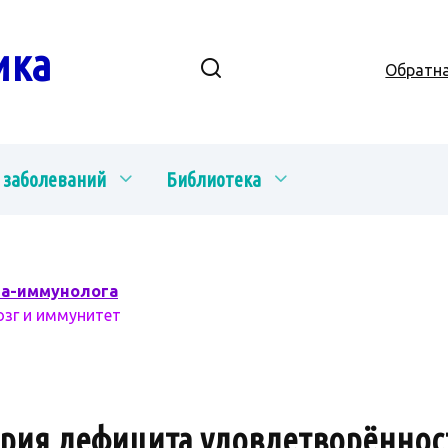
ика
Обратна
 заболеваний
Библиотека
ча-иммунолога
озг и иммунитет
рия дефицита удовлетворённост