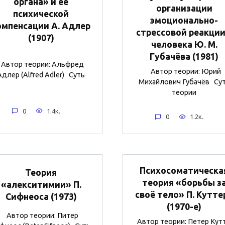
органа» и ее
организации
психической
эмоционально-
омпенсации А. Адлер
стрессовой реакции
(1907)
человека Ю. М.
Губачёва (1981)
Автор теории: Альфред
Автор теории: Юрий
Адлер (Alfred Adler) Суть
Михайлович Губачёв Су
теории
0
1.4к.
0
1.2к.
Психосоматическа
Теория
теория «борьбы з
«алекситимии» П.
своё тело» П. Кутте
Сифнеоса (1973)
(1970-е)
Автор теории: Питер
Автор теории: Петер Кут