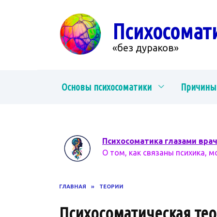
Перейти
к
Психосомат
содержанию
«без дураков»
Основы психосоматики
Причины
Психосоматика глазами вра
О том, как связаны психика, м
ГЛАВНАЯ
»
ТЕОРИИ
Психосоматическая тео