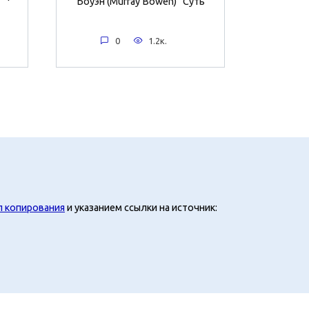
Боуэн (Murray Bowen) Суть
0
1.2к.
л копирования
и указанием ссылки на источник: