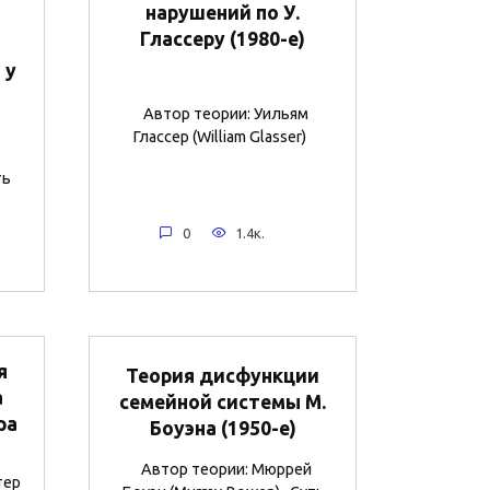
нарушений по У.
Глассеру (1980-е)
 у
Автор теории: Уильям
Глассер (William Glasser)
ть
0
1.4к.
я
Теория дисфункции
а
семейной системы М.
ра
Боуэна (1950-е)
Автор теории: Мюррей
тер