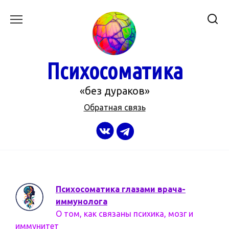
Перейти
к
содержанию
Психосоматика
«без дураков»
Обратная связь
Психосоматика глазами врача-
иммунолога
О том, как связаны психика, мозг и
иммунитет