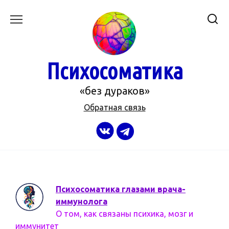
Перейти
к
содержанию
Психосоматика
«без дураков»
Обратная связь
Психосоматика глазами врача-
иммунолога
О том, как связаны психика, мозг и
иммунитет