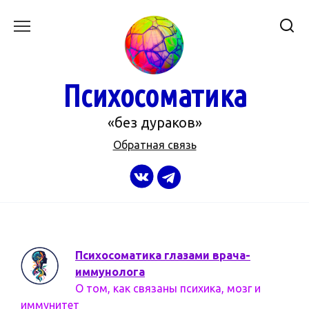
Перейти
к
содержанию
Психосоматика
«без дураков»
Обратная связь
Психосоматика глазами врача-
иммунолога
О том, как связаны психика, мозг и
иммунитет