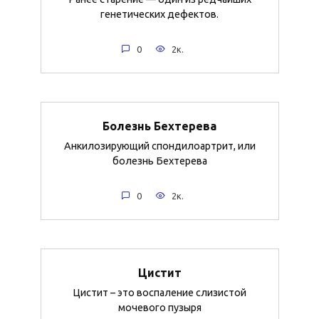
генетических дефектов.
0
2к.
Болезнь Бехтерева
Анкилозирующий спондилоартрит, или
болезнь Бехтерева
0
2к.
Цистит
Цистит – это воспаление слизистой
мочевого пузыря