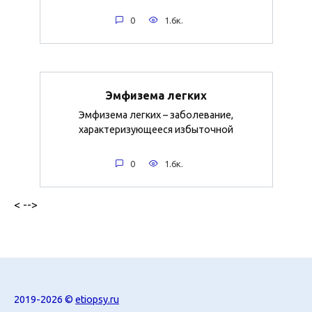
0
1.6к.
Эмфизема легких
Эмфизема легких – заболевание,
характеризующееся избыточной
0
1.6к.
< -->
2019-2026 ©
etiopsy.ru