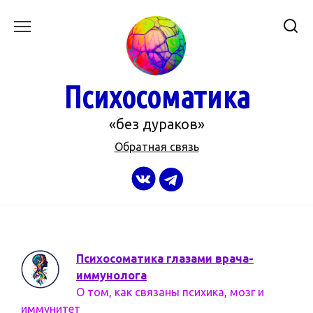
Перейти
к
содержанию
Психосоматика
«без дураков»
Обратная связь
Психосоматика глазами врача-
иммунолога
О том, как связаны психика, мозг и
иммунитет