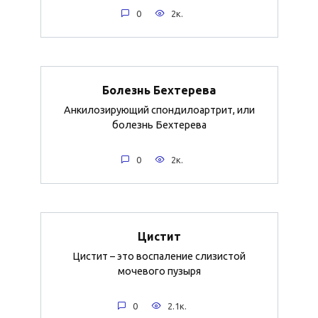
0
2к.
Болезнь Бехтерева
Анкилозирующий спондилоартрит, или
болезнь Бехтерева
0
2к.
Цистит
Цистит – это воспаление слизистой
мочевого пузыря
0
2.1к.