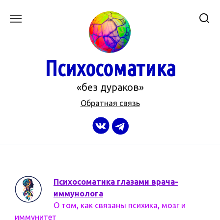
Перейти
к
содержанию
Психосоматика
«без дураков»
Обратная связь
Психосоматика глазами врача-
иммунолога
О том, как связаны психика, мозг и
иммунитет