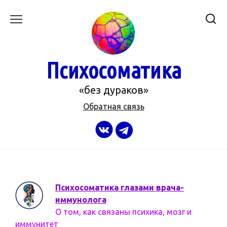
Перейти
к
содержанию
Психосоматика
«без дураков»
Обратная связь
Психосоматика глазами врача-
иммунолога
О том, как связаны психика, мозг и
иммунитет