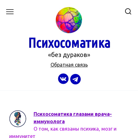
Перейти
к
содержанию
Психосоматика
«без дураков»
Обратная связь
Психосоматика глазами врача-
иммунолога
О том, как связаны психика, мозг и
иммунитет