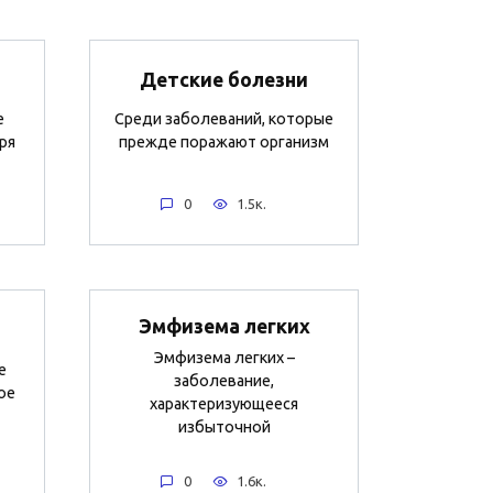
Детские болезни
е
Среди заболеваний, которые
ря
прежде поражают организм
0
1.5к.
Эмфизема легких
Эмфизема легких –
е
заболевание,
ое
характеризующееся
избыточной
0
1.6к.