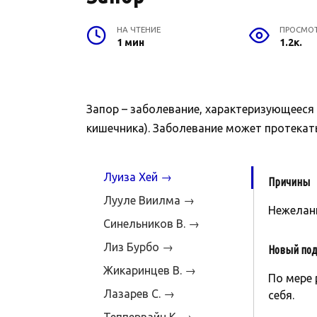
НА ЧТЕНИЕ
ПРОСМО
1 мин
1.2к.
Запор – заболевание, характеризующеес
кишечника). Заболевание может протекат
Луиза Хей →
Причины
Лууле Виилма →
Нежелани
Синельников В. →
Лиз Бурбо →
Новый под
Жикаринцев В. →
По мере 
Лазарев С. →
себя.
Теппервайн К. →