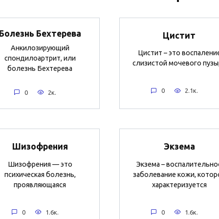
Болезнь Бехтерева
Цистит
Анкилозирующий
Цистит – это воспалени
спондилоартрит, или
слизистой мочевого пузы
болезнь Бехтерева
0
2.1к.
0
2к.
Шизофрения
Экзема
Шизофрения — это
Экзема – воспалительно
психическая болезнь,
заболевание кожи, котор
проявляющаяся
характеризуется
0
1.6к.
0
1.6к.