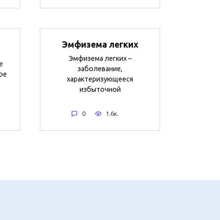
Эмфизема легких
Эмфизема легких –
е
заболевание,
ое
характеризующееся
избыточной
0
1.6к.