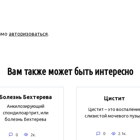
димо
авторизоваться
.
Вам также может быть интересно
Болезнь Бехтерева
Цистит
Анкилозирующий
Цистит – это воспалени
спондилоартрит, или
слизистой мочевого пузы
болезнь Бехтерева
0
2.1к.
0
2к.