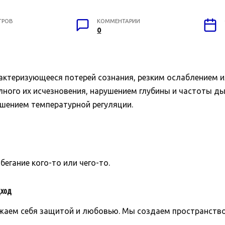
ТРОВ
КОММЕНТАРИИ
0
актеризующееся потерей сознания, резким ослаблением и
лного их исчезновения, нарушением глубины и частоты ды
шением температурной регуляции.
збегание кого-то или чего-то.
ход
аем себя защитой и любовью. Мы создаем пространство 