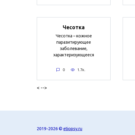
Чесотка
Чесотка – кожное
паразитирующее
заболевание,
характеризующееся
0
1.7к.
< -->
2019-2026 ©
etiopsy.ru