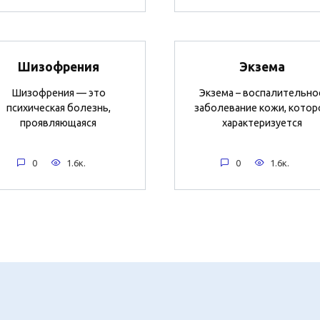
Шизофрения
Экзема
Шизофрения — это
Экзема – воспалительно
психическая болезнь,
заболевание кожи, котор
проявляющаяся
характеризуется
0
1.6к.
0
1.6к.