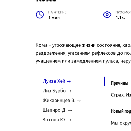
НА ЧТЕНИЕ
ПРОСМО
1 мин
1.1к.
Кома – угрожающее жизни состояние, хар
раздражения, угасанием рефлексов до по
учащением или замедлением пульса, нару
Луиза Хей →
Причины
Лиз Бурбо →
Страх. И
Жикаринцев В. →
Шапиро Д. →
Новый под
Зотова Ю. →
Мы окруж