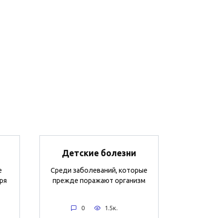
Детские болезни
е
Среди заболеваний, которые
ря
прежде поражают организм
0
1.5к.