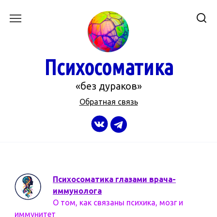
Перейти
к
содержанию
Психосоматика
«без дураков»
Обратная связь
Психосоматика глазами врача-
иммунолога
О том, как связаны психика, мозг и
иммунитет