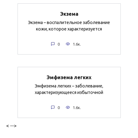
Экзема
Экзема – воспалительное заболевание
кожи, которое характеризуется
0
1.6к.
Эмфизема легких
Эмфизема легких – заболевание,
характеризующееся избыточной
0
1.6к.
< -->