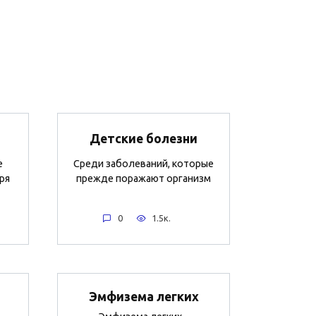
Детские болезни
е
Среди заболеваний, которые
ря
прежде поражают организм
0
1.5к.
Эмфизема легких