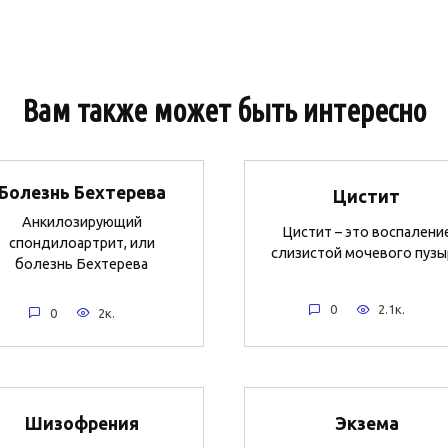
Вам также может быть интересно
Болезнь Бехтерева
Цистит
Анкилозирующий
Цистит – это воспалени
спондилоартрит, или
слизистой мочевого пузы
болезнь Бехтерева
0
2.1к.
0
2к.
Шизофрения
Экзема