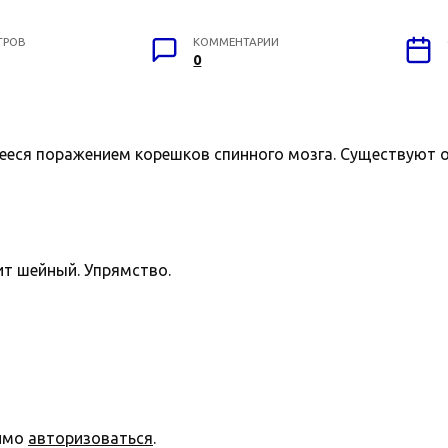
ТРОВ
КОММЕНТАРИИ
0
ееся поражением корешков спинного мозга. Существуют 
т шейный. Упрямство.
димо
авторизоваться
.