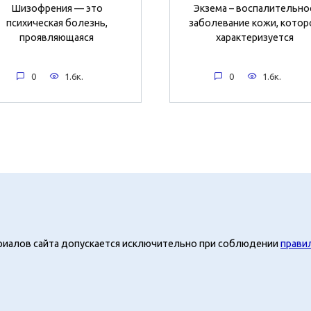
Шизофрения — это
Экзема – воспалительно
психическая болезнь,
заболевание кожи, котор
проявляющаяся
характеризуется
0
1.6к.
0
1.6к.
риалов сайта допускается исключительно при соблюдении
прави