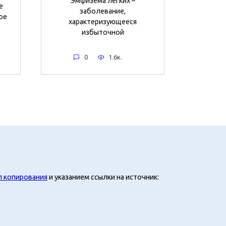
Эмфизема легких –
е
заболевание,
ое
характеризующееся
избыточной
0
1.6к.
л копирования
и указанием ссылки на источник: