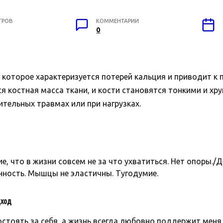
ТРОВ
КОММЕНТАРИИ
0
, которое характеризуется потерей кальция и приводит к
ся костная масса ткани, и кости становятся тонкими и хр
тельных травмах или при нагрузках.
, что в жизни совсем не за что ухватиться. Нет опоры./Д
ность. Мышцы не эластичны. Тугодумие.
ход
остоять за себя, а жизнь всегда любовно поддержит ме