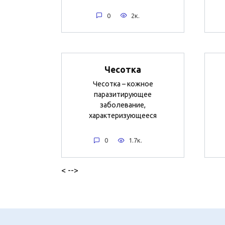
0
2к.
Чесотка
Чесотка – кожное
паразитирующее
заболевание,
характеризующееся
0
1.7к.
< -->