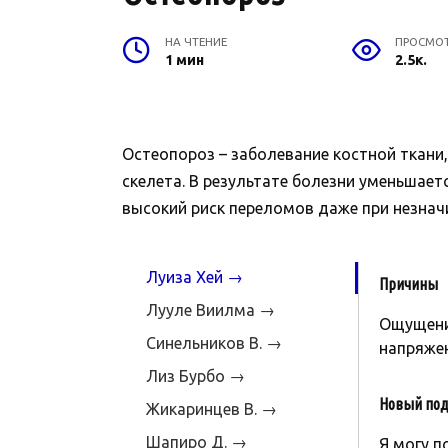
НА ЧТЕНИЕ
ПРОСМО
1 мин
2.5к.
Остеопороз – заболевание костной ткани
скелета. В результате болезни уменьшает
высокий риск переломов даже при незначи
Луиза Хей →
Причины
Лууле Виилма →
Ощущение
Синельников В. →
напряжен
Лиз Бурбо →
Новый под
Жикаринцев В. →
Шапиро Д. →
Я могу п