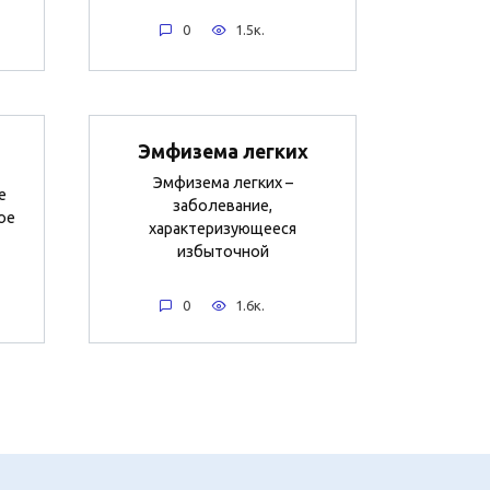
0
1.5к.
Эмфизема легких
Эмфизема легких –
е
заболевание,
ое
характеризующееся
избыточной
0
1.6к.