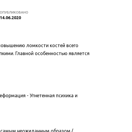
ОПУБЛИКОВАНО
14.06.2020
 повышению ломкости костей всего
упкими. Главной особенностью является
еформация - Угнетенная психика и
ня самым неожиданным образом./