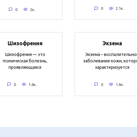
0
2.1к.
0
2к.
Шизофрения
Экзема
Шизофрения — это
Экзема – воспалительно
психическая болезнь,
заболевание кожи, котор
проявляющаяся
характеризуется
0
1.6к.
0
1.6к.