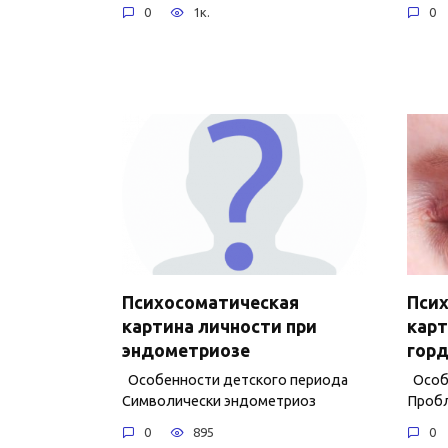
0
1к.
0
Психосоматическая
Пси
картина личности при
карт
эндометриозе
горд
Особенности детского периода
Особе
Символически эндометриоз
Пробл
0
895
0