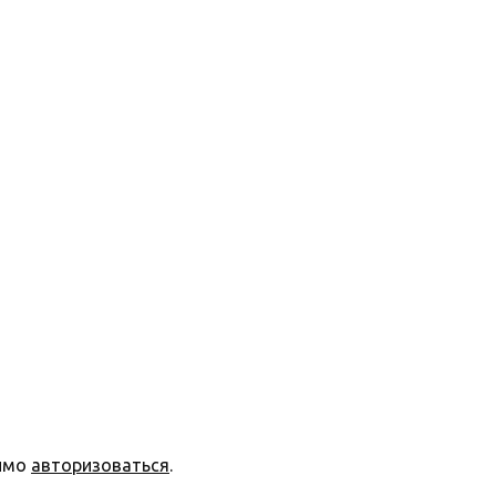
димо
авторизоваться
.