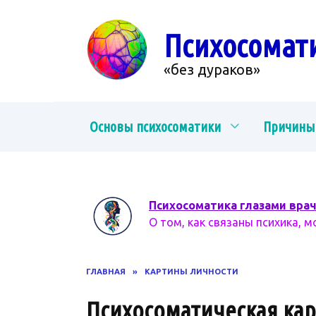
Перейти
к
Психосомат
содержанию
«без дураков»
Основы психосоматики
Причины
Психосоматика глазами вра
О том, как связаны психика, м
ГЛАВНАЯ
»
КАРТИНЫ ЛИЧНОСТИ
Психосоматическая кар