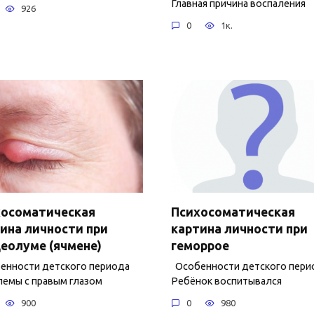
Главная причина воспаления
926
0
1к.
хосоматическая
Психосоматическая
ина личности при
картина личности при
еолуме (ячмене)
геморрое
нности детского периода
Особенности детского пери
емы с правым глазом
Ребёнок воспитывался
900
0
980