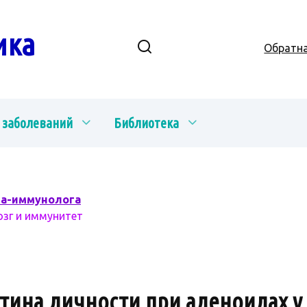
ика
Обратна
 заболеваний
Библиотека
ча-иммунолога
озг и иммунитет
тина личности при аденоидах у