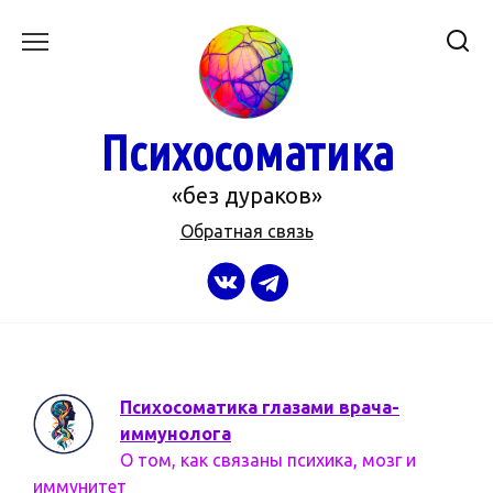
Перейти
к
содержанию
Психосоматика
«без дураков»
Обратная связь
Психосоматика глазами врача-
иммунолога
О том, как связаны психика, мозг и
иммунитет