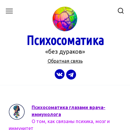
Перейти
к
содержанию
Психосоматика
«без дураков»
Обратная связь
Психосоматика глазами врача-
иммунолога
О том, как связаны психика, мозг и
иммунитет