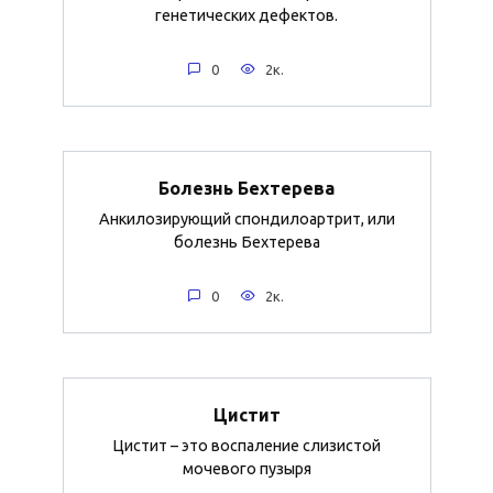
генетических дефектов.
0
2к.
Болезнь Бехтерева
Анкилозирующий спондилоартрит, или
болезнь Бехтерева
0
2к.
Цистит
Цистит – это воспаление слизистой
мочевого пузыря