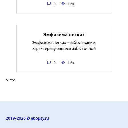
0
1.6к.
Эмфизема легких
Эмфизема легких – заболевание,
характеризующееся избыточной
0
1.6к.
< -->
2019-2026 ©
etiopsy.ru