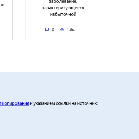
заболевание,
ое
характеризующееся
избыточной
0
1.6к.
л копирования
и указанием ссылки на источник: