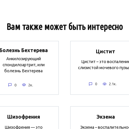
Вам также может быть интересно
Болезнь Бехтерева
Цистит
Анкилозирующий
Цистит – это воспалени
спондилоартрит, или
слизистой мочевого пузы
болезнь Бехтерева
0
2.1к.
0
2к.
Шизофрения
Экзема
Шизофрения — это
Экзема – воспалительно