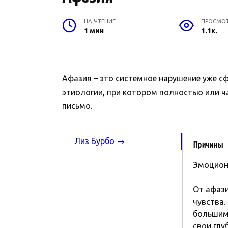
НА ЧТЕНИЕ
ПРОСМО
1 мин
1.1к.
Афазия – это системное нарушение уже с
этиологии, при котором полностью или ч
письмо.
Лиз Бурбо →
Причины
Эмоцион
От афаз
чувства.
большим 
свои глу