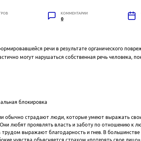
ТРОВ
КОММЕНТАРИИ
0
формировавшейся речи в результате органического повре
астично могут нарушаться собственная речь человека, по
альная блокировка
ии обычно страдают люди, которые умеют выражать свои
 Они любят проявлять власть и заботу по отношению к л
трудом выражают благодарность и гнев. В большинстве 
бокие чувства объясняется страхом «потерять свое лицо»