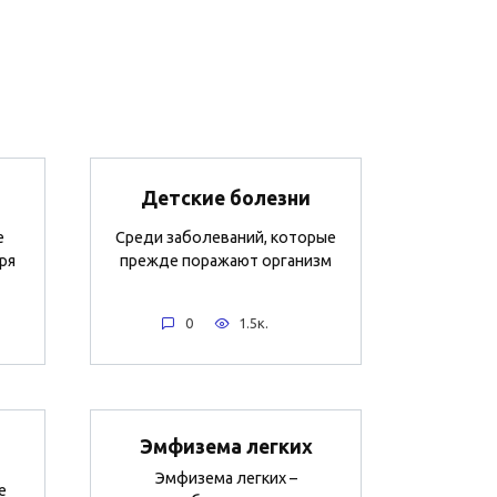
Детские болезни
е
Среди заболеваний, которые
ря
прежде поражают организм
0
1.5к.
Эмфизема легких
Эмфизема легких –
е