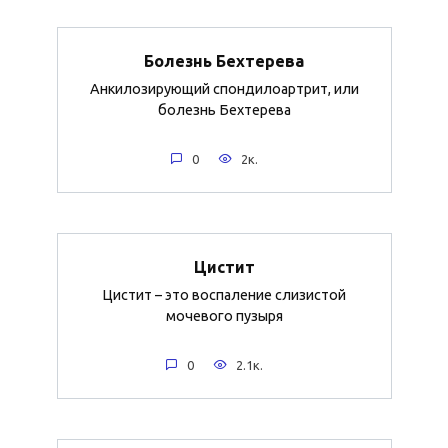
Болезнь Бехтерева
Анкилозирующий спондилоартрит, или
болезнь Бехтерева
0
2к.
Цистит
Цистит – это воспаление слизистой
мочевого пузыря
0
2.1к.