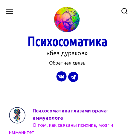
Перейти
к
содержанию
Психосоматика
«без дураков»
Обратная связь
Психосоматика глазами врача-
иммунолога
О том, как связаны психика, мозг и
иммунитет