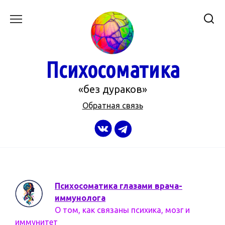
Перейти
к
содержанию
Психосоматика
«без дураков»
Обратная связь
Психосоматика глазами врача-
иммунолога
О том, как связаны психика, мозг и
иммунитет