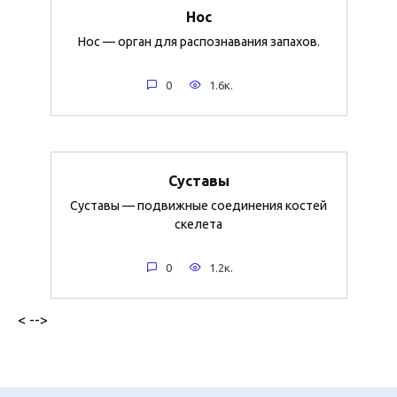
Нос
Нос — орган для распознавания запахов.
0
1.6к.
Суставы
Суставы — подвижные соединения костей
скелета
0
1.2к.
< -->