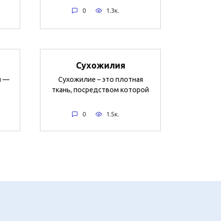
0
1.3к.
Сухожилия
и —
Сухожилие – это плотная
ткань, посредством которой
0
1.5к.