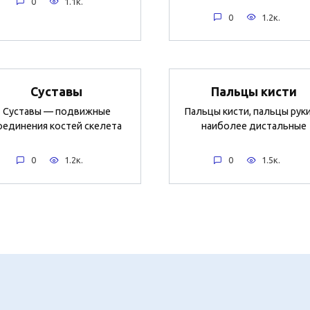
0
1.1к.
0
1.2к.
Суставы
Пальцы кисти
Суставы — подвижные
Пальцы кисти, пальцы рук
оединения костей скелета
наиболее дистальные
0
1.2к.
0
1.5к.