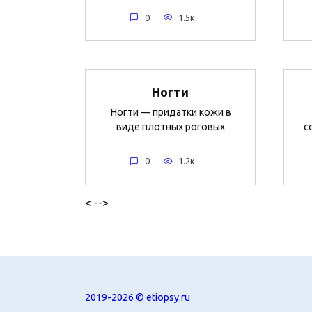
0
1.5к.
Ногти
Ногти — придатки кожи в
виде плотных роговых
с
0
1.2к.
< -->
2019-2026 ©
etiopsy.ru