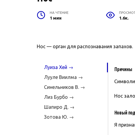
НА ЧТЕНИЕ
ПРОСМО
1 мин
1.6к.
Нос — орган для распознавания запахов.
Луиза Хей →
Причины
Лууле Виилма →
Символиз
Синельников В. →
Hoc зало
Лиз Бурбо →
Шапиро Д. →
Новый под
Зотова Ю. →
Я призна