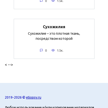
0
1.5к.
Сухожилия
Сухожилие – это плотная ткань,
посредством которой
0
1.5к.
< -->
2019-2026 ©
etiopsy.ru
Любое использование и/или копирование материалов