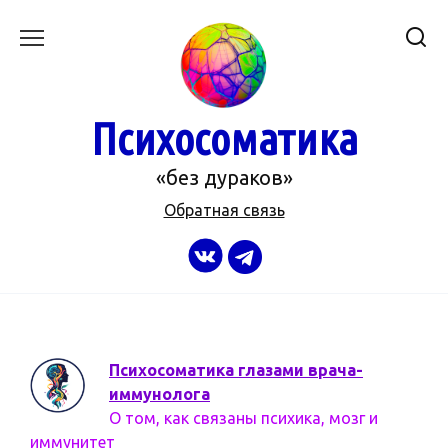
Перейти
к
содержанию
Психосоматика
«без дураков»
Обратная связь
Психосоматика глазами врача-
иммунолога
О том, как связаны психика, мозг и
иммунитет