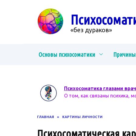
Перейти
к
Психосомат
содержанию
«без дураков»
Основы психосоматики
Причины
Психосоматика глазами вра
О том, как связаны психика, м
ГЛАВНАЯ
»
КАРТИНЫ ЛИЧНОСТИ
Психосоматическая ка