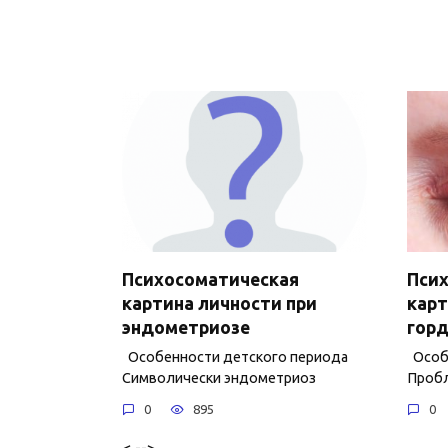
Психосоматическая
Пси
картина личности при
карт
эндометриозе
горд
Особенности детского периода
Особе
Символически эндометриоз
Пробл
0
895
0
< -->