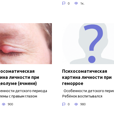
0
1к.
хосоматическая
Психосоматическая
ина личности при
картина личности при
еолуме (ячмене)
геморрое
нности детского периода
Особенности детского пери
емы с правым глазом
Ребёнок воспитывался
900
0
980