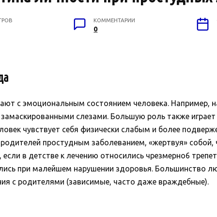
ТРОВ
КОММЕНТАРИИ
0
да
ают с эмоциональным состоянием человека. Например, н
 замаскированными слезами. Большую роль также играет 
человек чувствует себя физически слабым и более подве
 родителей простудным заболеванием, «жертвуя» собой, 
, если в детстве к лечению относились чрезмерно6 трепе
ались при малейшем нарушении здоровья. Большинство л
я с родителями (зависимые, часто даже враждебные).