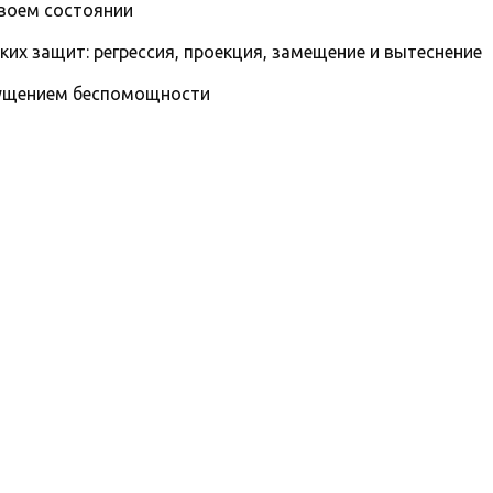
воем состоянии
их защит: регрессия, проекция, замещение и вытеснение
щущением беспомощности