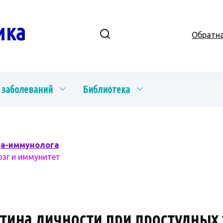
ика
Обратна
 заболеваний
Библиотека
ча-иммунолога
озг и иммунитет
ртина личности при простудных