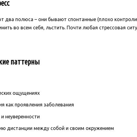
есс
ют два полюса – они бывают спонтанные (плохо контроли
винить во всем себя, льстить. Почти любая стрессовая с
кие паттерны
еских ощущениях
я как проявления заболевания
 и неуверенности
нию дистанции между собой и своим окружением