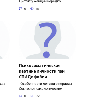
Цистит у женщин нередко
0
1к.
Психосоматическая
картина личности при
СПИДофобии
ода
Особенности детского периода
Согласно психологическим
0
855