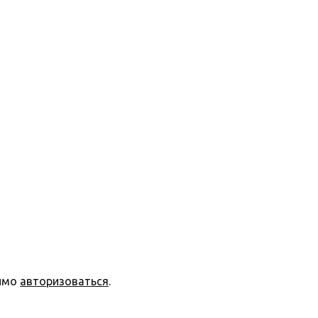
димо
авторизоваться
.