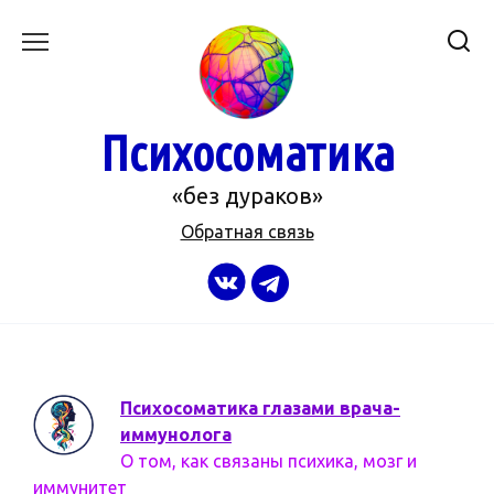
Перейти
к
содержанию
Психосоматика
«без дураков»
Обратная связь
Психосоматика глазами врача-
иммунолога
О том, как связаны психика, мозг и
иммунитет