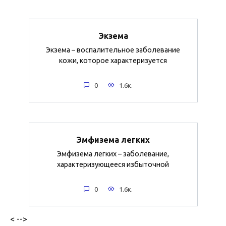
Экзема
Экзема – воспалительное заболевание
кожи, которое характеризуется
0
1.6к.
Эмфизема легких
Эмфизема легких – заболевание,
характеризующееся избыточной
0
1.6к.
< -->