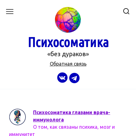
Перейти
к
содержанию
Психосоматика
«без дураков»
Обратная связь
Психосоматика глазами врача-
иммунолога
О том, как связаны психика, мозг и
иммунитет