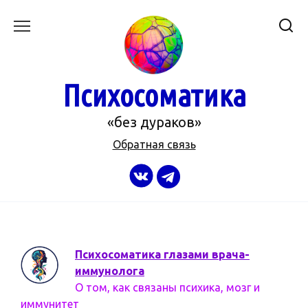
Перейти
к
содержанию
Психосоматика
«без дураков»
Обратная связь
Психосоматика глазами врача-
иммунолога
О том, как связаны психика, мозг и
иммунитет