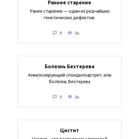
Раннее старение
Ранее старение — один из редчайших
генетических дефектов.
0
2к.
Болезнь Бехтерева
Анкилозирующий спондилоартрит, или
болезнь Бехтерева
0
2к.
Цистит
Цистит – это воспаление слизистой