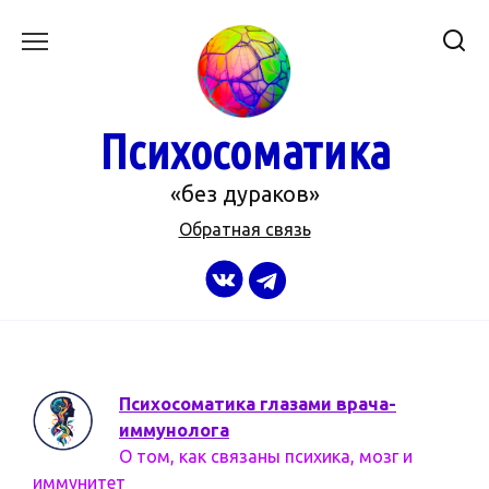
Перейти
к
содержанию
Психосоматика
«без дураков»
Обратная связь
Психосоматика глазами врача-
иммунолога
О том, как связаны психика, мозг и
иммунитет