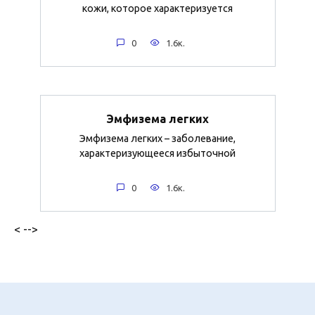
кожи, которое характеризуется
0
1.6к.
Эмфизема легких
Эмфизема легких – заболевание,
характеризующееся избыточной
0
1.6к.
< -->