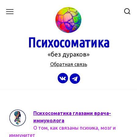
Перейти
к
содержанию
Психосоматика
«без дураков»
Обратная связь
Психосоматика глазами врача-
иммунолога
О том, как связаны психика, мозг и
иммунитет