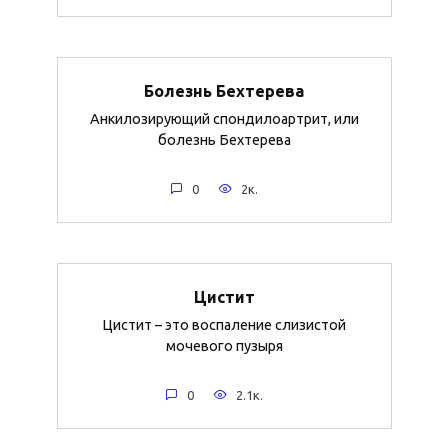
Болезнь Бехтерева
Анкилозирующий спондилоартрит, или
болезнь Бехтерева
0
2к.
Цистит
Цистит – это воспаление слизистой
мочевого пузыря
0
2.1к.