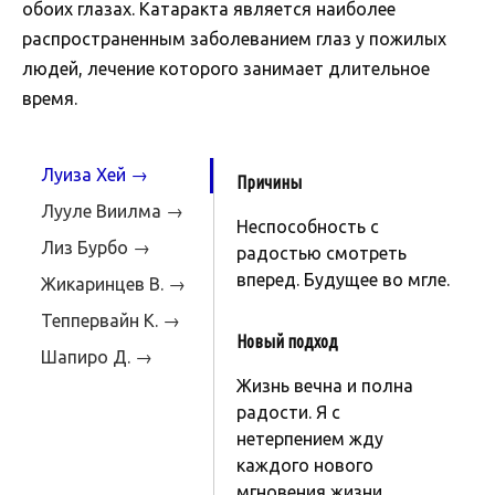
обоих глазах. Катаракта является наиболее
распространенным заболеванием глаз у пожилых
людей, лечение которого занимает длительное
время.
Луиза Хей →
Причины
Лууле Виилма →
Неспособность с
Лиз Бурбо →
радостью смотреть
вперед. Будущее во мгле.
Жикаринцев В. →
Теппервайн К. →
Новый подход
Шапиро Д. →
Жизнь вечна и полна
радости. Я с
нетерпением жду
каждого нового
мгновения жизни.