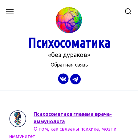
Перейти
к
содержанию
Психосоматика
«без дураков»
Обратная связь
Психосоматика глазами врача-
иммунолога
О том, как связаны психика, мозг и
иммунитет