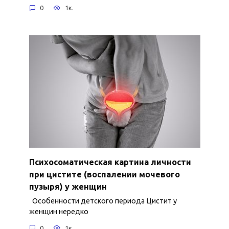
0
1к.
Психосоматическая картина личности
при цистите (воспалении мочевого
пузыря) у женщин
Особенности детского периода Цистит у
женщин нередко
0
1к.