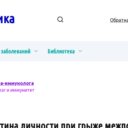
ика
Обратна
 заболеваний
Библиотека
ча-иммунолога
озг и иммунитет
ртина личности при грыже межп