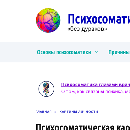
Перейти
к
Психосомат
содержанию
«без дураков»
Основы психосоматики
Причины
Психосоматика глазами вра
О том, как связаны психика, м
ГЛАВНАЯ
»
КАРТИНЫ ЛИЧНОСТИ
Психосоматическая ка