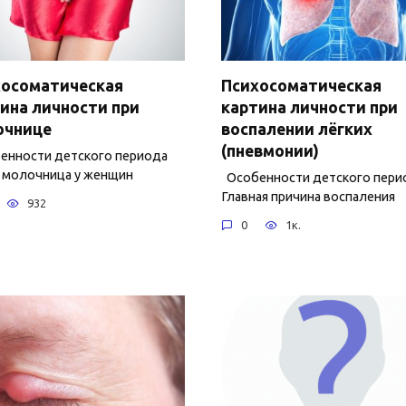
хосоматическая
Психосоматическая
ина личности при
картина личности при
очнице
воспалении лёгких
(пневмонии)
нности детского периода
 молочница у женщин
Особенности детского пери
Главная причина воспаления
932
0
1к.