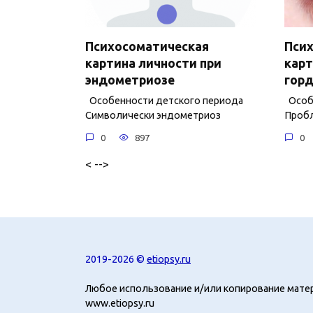
Психосоматическая
Пси
картина личности при
карт
эндометриозе
горд
Особенности детского периода
Особе
Символически эндометриоз
Пробл
0
897
0
< -->
2019-2026 ©
etiopsy.ru
Любое использование и/или копирование мате
www.etiopsy.ru