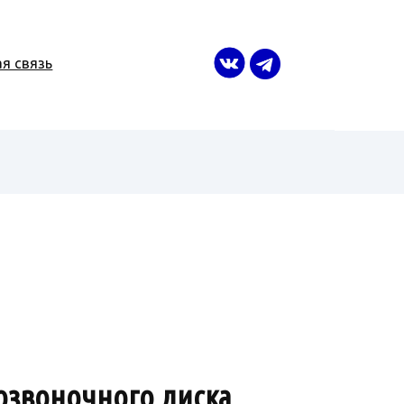
я связь
озвоночного диска