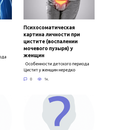
Психосоматическая
картина личности при
цистите (воспалении
мочевого пузыря) у
женщин
ода
Особенности детского периода
Цистит у женщин нередко
0
1к.