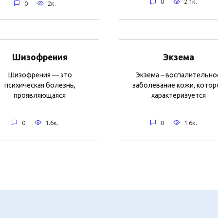
0
2.1к.
0
2к.
Шизофрения
Экзема
Шизофрения — это
Экзема – воспалительно
психическая болезнь,
заболевание кожи, котор
проявляющаяся
характеризуется
0
1.6к.
0
1.6к.