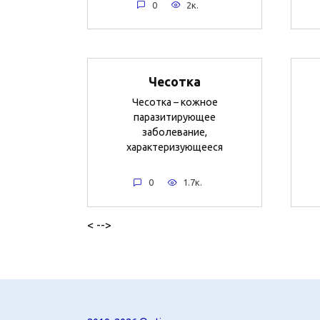
0
2к.
Чесотка
Чесотка – кожное
паразитирующее
заболевание,
характеризующееся
0
1.7к.
< -->