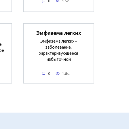
0
1.5к.
Эмфизема легких
Эмфизема легких –
е
заболевание,
ое
характеризующееся
избыточной
0
1.6к.