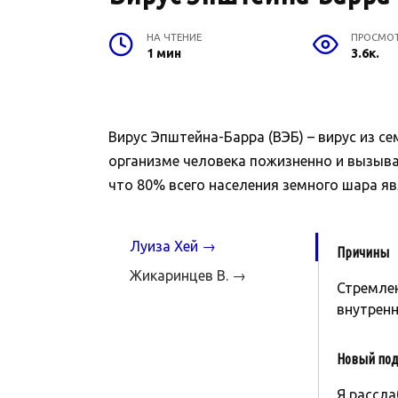
НА ЧТЕНИЕ
ПРОСМО
1 мин
3.6к.
Вирус Эпштейна-Барра (ВЭБ) – вирус из с
организме человека пожизненно и вызыва
что 80% всего населения земного шара я
Луиза Хей →
Причины
Жикаринцев В. →
Стремлен
внутренн
Новый под
Я рассла