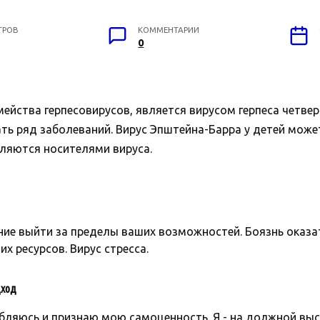
ТРОВ
КОММЕНТАРИИ
0
емейства герпесовирусов, является вирусом герпеса четве
ть ряд заболеваний. Вирус Эпштейна-Барра у детей может
вляются носителями вируса.
ие выйти за пределы ваших возможностей. Боязнь оказат
их ресурсов. Вирус стресса.
ход
бляюсь и признаю мою самоценность. Я - на должной высо