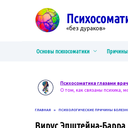
Перейти
к
Психосомат
содержанию
«без дураков»
Основы психосоматики
Причины
Психосоматика глазами вра
О том, как связаны психика, м
ГЛАВНАЯ
»
ПСИХОЛОГИЧЕСКИЕ ПРИЧИНЫ БОЛЕЗН
Вирус Эпштейна-Барра