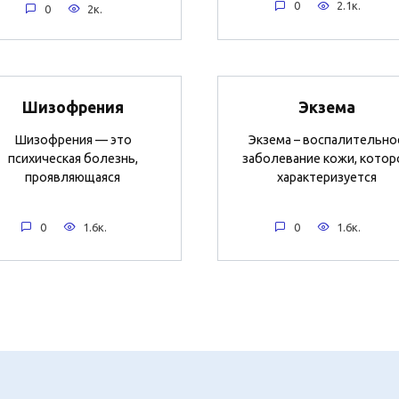
0
2.1к.
0
2к.
Шизофрения
Экзема
Шизофрения — это
Экзема – воспалительно
психическая болезнь,
заболевание кожи, котор
проявляющаяся
характеризуется
0
1.6к.
0
1.6к.