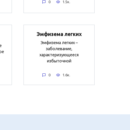
0
1.5к.
Эмфизема легких
Эмфизема легких –
е
заболевание,
ое
характеризующееся
избыточной
0
1.6к.