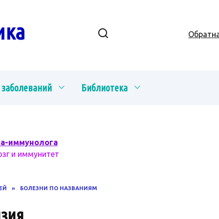
ика
Обратна
 заболеваний
Библиотека
ча-иммунолога
озг и иммунитет
ЕЙ
»
БОЛЕЗНИ ПО НАЗВАНИЯМ
нзия