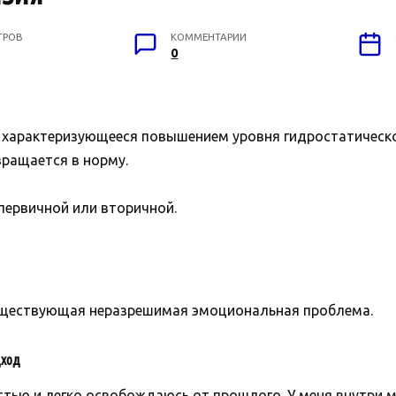
ТРОВ
КОММЕНТАРИИ
0
, характеризующееся повышением уровня гидростатическ
вращается в норму.
первичной или вторичной.
ществующая неразрешимая эмоциональная проблема.
ход
стью и легко освобождаюсь от прошлого. У меня внутри м