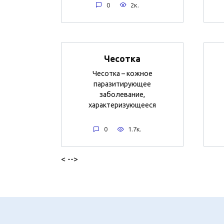
0
2к.
Чесотка
Чесотка – кожное
паразитирующее
заболевание,
характеризующееся
0
1.7к.
< -->