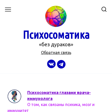
Перейти
к
содержанию
Психосоматика
«без дураков»
Обратная связь
Психосоматика глазами врача-
иммунолога
О том, как связаны психика, мозг и
иммунитет